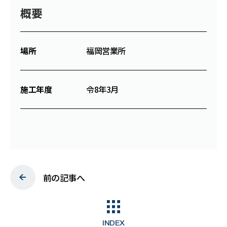
概要
C
S
R
場所
福岡営業所
W
O
R
K
施工年度
令8年3月
N
E
W
S
P
R
I
V
A
C
Y
P
O
L
I
C
Y
前の記事へ
INDEX