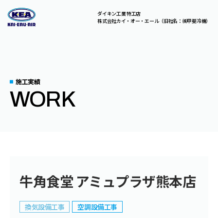
ダイキン工業 特工店
株式会社カイ・オー・エール（旧社名：㈱甲斐冷機）
C
O
N
T
A
C
T
総合お問い合わせはこちら。
お気軽にご相談ください。
施工実績
WORK
A
B
O
U
T
U
S
S
E
R
V
I
C
E
S
牛角食堂 アミュプラザ熊本店
C
O
M
P
A
N
Y
換気設備工事
空調設備工事