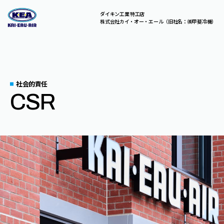
ダイキン工業 特工店
株式会社カイ・オー・エール（旧社名：㈱甲斐冷機）
C
O
N
T
A
C
T
総合お問い合わせはこちら。
お気軽にご相談ください。
社会的責任
CSR
A
B
O
U
T
U
S
S
E
R
V
I
C
E
S
C
O
M
P
A
N
Y