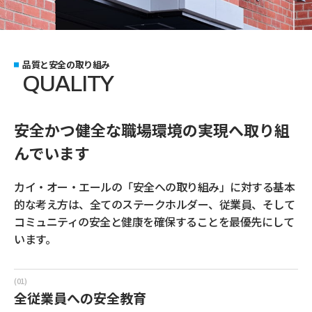
C
S
R
品質と安全の取り組み
QUALITY
W
O
R
K
安全かつ健全な職場環境の実現へ取り組
N
E
W
S
んでいます
カイ・オー・エールの「安全への取り組み」に対する基本
P
R
I
V
A
C
Y
P
O
L
I
C
Y
的な考え方は、全てのステークホルダー、従業員、そして
コミュニティの安全と健康を確保することを最優先にして
います。
全従業員への安全教育