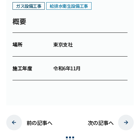
ガス設備工事
給排水衛生設備工事
C
S
R
概要
W
O
R
K
場所
東京支社
N
E
W
S
施工年度
令和6年11月
P
R
I
V
A
C
Y
P
O
L
I
C
Y
前の記事へ
次の記事へ