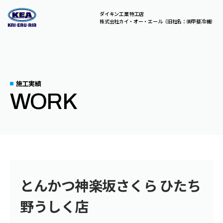
ダイキン工業 特工店
株式会社カイ・オー・エール（旧社名：㈱甲斐冷機）
C
O
N
T
A
C
T
総合お問い合わせはこちら。
お気軽にご相談ください。
施工実績
WORK
A
B
O
U
T
U
S
S
E
R
V
I
C
E
S
とんかつ神楽坂さくら ひたち
野うしく店
C
O
M
P
A
N
Y