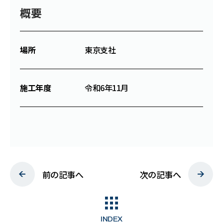
概要
C
S
R
場所
東京支社
W
O
R
K
施工年度
令和6年11月
N
E
W
S
P
R
I
V
A
C
Y
P
O
L
I
C
Y
前の記事へ
次の記事へ
INDEX