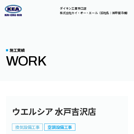
ダイキン工業 特工店
株式会社カイ・オー・エール（旧社名：㈱甲斐冷機）
C
O
N
T
A
C
T
総合お問い合わせはこちら。
お気軽にご相談ください。
施工実績
WORK
A
B
O
U
T
U
S
S
E
R
V
I
C
E
S
ウエルシア 水戸吉沢店
C
O
M
P
A
N
Y
換気設備工事
空調設備工事