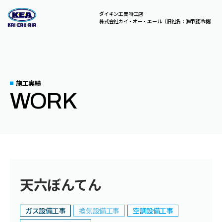
ダイキン工業 特工店
株式会社カイ・オー・エール（旧社名：㈱甲斐冷機）
C
O
N
T
A
C
T
総合お問い合わせはこちら。
お気軽にご相談ください。
施工実績
WORK
A
B
O
U
T
U
S
S
E
R
V
I
C
E
S
天六ぼんてん
C
O
M
P
A
N
Y
ガス設備工事
換気設備工事
空調設備工事