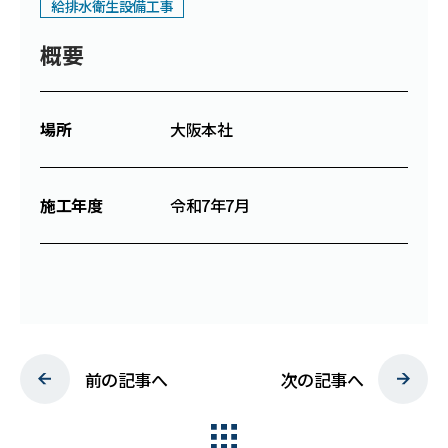
給排水衛生設備工事
C
S
R
概要
W
O
R
K
場所
大阪本社
N
E
W
S
施工年度
令和7年7月
P
R
I
V
A
C
Y
P
O
L
I
C
Y
前の記事へ
次の記事へ