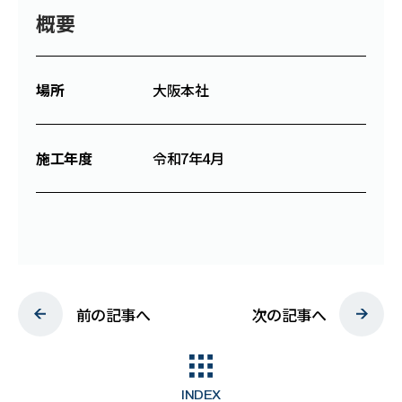
概要
C
S
R
場所
大阪本社
W
O
R
K
施工年度
令和7年4月
N
E
W
S
P
R
I
V
A
C
Y
P
O
L
I
C
Y
前の記事へ
次の記事へ
INDEX