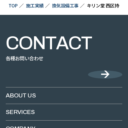
TOP
施工実績
換気設備工事
キリン堂 西区持子店
C
O
N
T
A
C
T
各種お問い合わせ
ABOUT US
SERVICES