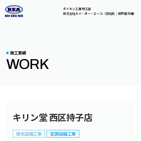
ダイキン工業 特工店
株式会社カイ・オー・エール（旧社名：㈱甲斐冷機）
C
O
N
T
A
C
T
総合お問い合わせはこちら。
お気軽にご相談ください。
施工実績
WORK
A
B
O
U
T
U
S
S
E
R
V
I
C
E
S
キリン堂 西区持子店
C
O
M
P
A
N
Y
換気設備工事
空調設備工事