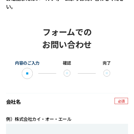
い。
C
S
R
フォームでの
W
O
R
K
お問い合わせ
N
E
W
S
内容のご入力
確認
完了
P
R
I
V
A
C
Y
P
O
L
I
C
Y
会社名
必須
例）株式会社カイ・オー・エール