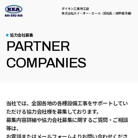
ダイキン工業 特工店
株式会社カイ・オー・エール（旧社名：㈱甲斐冷機）
C
O
N
T
A
C
T
協力会社募集
PARTNER
総合お問い合わせはこちら。
お気軽にご相談ください。
COMPANIES
A
B
O
U
T
U
S
S
E
R
V
I
C
E
S
当社では、全国各地の各種設備工事をサポートしてい
ただける協力会社様を募集しております。
募集内容詳細や協力会社募集に関するご質問・ご相談
C
O
M
P
A
N
Y
等は、
お電話またはメールフォームよりお問い合わせくださ